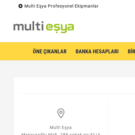

Multi Eşya Profesyonel Ekipmanlar
ÖNE ÇIKANLAR
BANKA HESAPLARI
BI
Multi Eşya
Mansuroğlu Mah. 288 sokak no:31/A