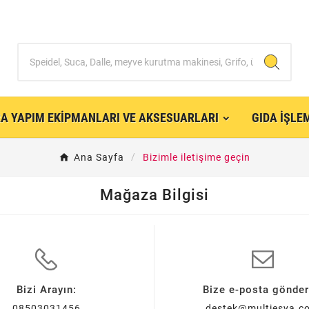
RA YAPIM EKIPMANLARI VE AKSESUARLARI
GIDA İŞLE
Ana Sayfa
Bizimle iletişime geçin
Mağaza Bilgisi
Bizi Arayın:
Bize e-posta gönder
08503031456
destek@multiesya.c