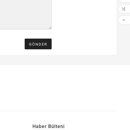


GÖNDER
Haber Bülteni