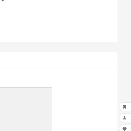


